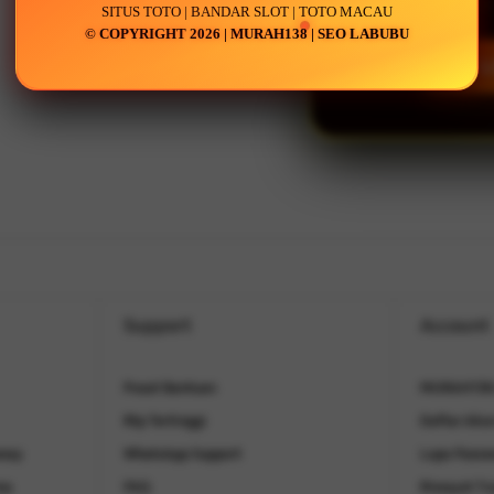
SITUS TOTO | BANDAR SLOT | TOTO MACAU
© COPYRIGHT 2026 | MURAH138 | SEO LABUBU
L
Support
Account
Pusat Bantuan
MURAH138 
Rtp Tertinggi
Daftar Aku
away
WhatsApp Support
Lupa Passw
na
FAQ
Riwayat Tr