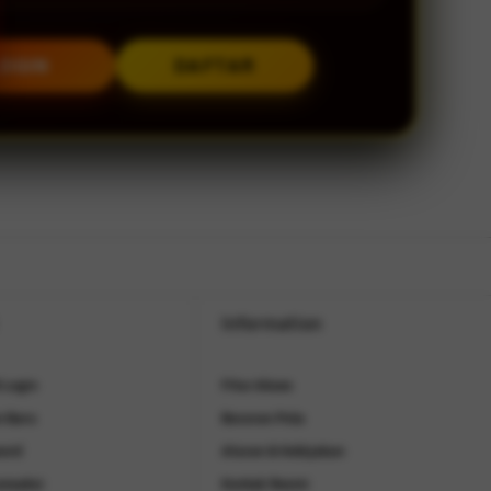
OGIN
DAFTAR
Information
Login
Fitur Akses
n Baru
Bocoran Pola
ord
Aturan & Kebijakan
ansaksi
Kontak Resmi