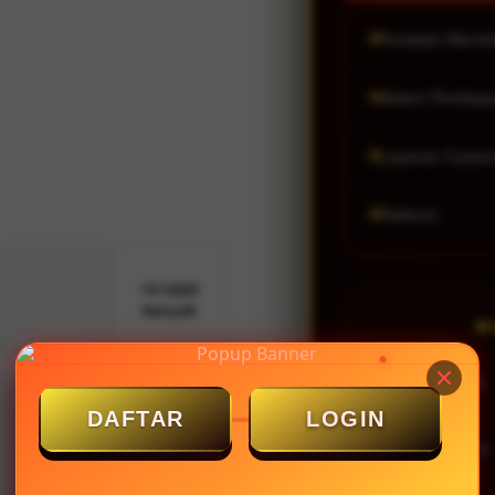
Penilaian Memb
Sistem Pembay
Layanan Custom
Platform
+4 lebih
banyak
M
SITUS TOTO
DAFTAR
LOGIN
BANDAR slot